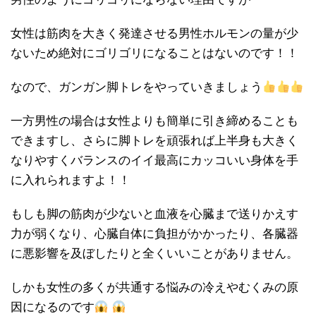
女性は筋肉を大きく発達させる
男性ホルモンの量が少
ない
ため絶対にゴリゴリになることはないのです！！
なので、ガンガン脚トレをやっていきましょう
一方男性の場合は女性よりも簡単に引き締めることも
できますし、さらに
脚トレを頑張れば上半身も大きく
なりやすく
バランスのイイ最高にカッコいい身体を手
に入れられますよ！！
もしも
脚の筋肉が少ないと血液を心臓まで送りかえす
力が弱くなり、
心臓自体に負担がかかったり、各臓器
に悪影響を及ぼしたりと全くいいことがありません。
しかも
女性の多くが共通する悩みの冷えやむくみの原
因になるのです