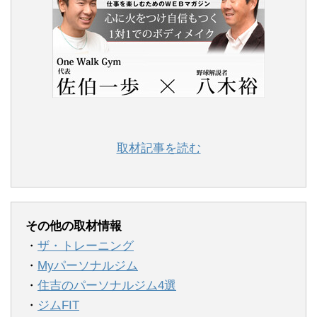
取材記事を読む
その他の取材情報
・
ザ・トレーニング
・
Myパーソナルジム
・
住吉のパーソナルジム4選
・
ジムFIT